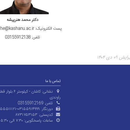
دکتر محمد هنرپیشه
پست الکترونیک: honarpishe@kashanu.ac.ir
تلفن: 03155912138
۰۹ دی ۱۴۰۴
تماس با ما
نشانی:
کاشان - کیلومتر ۶ بلوا
راوندی
تلفن:
03155912169
دورنگار:
۱۵۵۵۱۱۱۲۱-۰۳۱۵۵۹۱۴۹۹۹
کدپستی:
۸۷۳۱۷۵۳۱۵۳
ساعات پاسخگویی:
۷:۳۰ الی ۱۵:۳۰