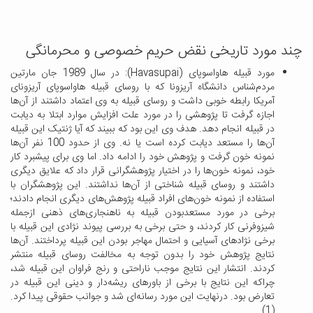
چند مورد تاریخی نقض حریم خصوصی و محرمانگی
مورد قبیله هاواسوپای (Havasupai):
در سال 1989 جان مارتین
مردم‌شناس دانشگاه آریزونا که با روسای قبیله هاواسوپای آریزونای
آمریکا رابطه خوبی داشت و روسای قبیله به وی اعتماد داشتند از آن‌ها
اجازه گرفت تا پژوهشی را در مورد علت افزایش موارد ابتلا به دیابت
در قبیله انجام دهد. هدف وی این بود که ببیند که آیا ژنتیک این قبیله
آن‌ها را مستعد دیابت کرده است یا نه. وی از حدود 100 نفر آن‌ها
نمونه خون گرفت و پژوهش خود را ادامه داد. اما وی برای پیشبرد کار
خود، نمونه خون‌ها را در اختیار پژوهشگرانی قرار داد که علایق دیگری
داشتند و روسای قبیله شناختی از آن‌ها نداشتند. این پژوهشگران با
استفاده از نمونه خون‌های افراد قبیله پژوهش‌های دیگری انجام دادند؛
برخی در مورد مستعدبودن قبیله به ناهنجاری‌های ذهنی ازجمله
شیزوفرنی کار کردند، و حتی برخی به بررسی پیوند نژادی این قبیله با
برخی نژادهای آسیایی و احتمال مهاجر بودن این قبیله پرداختند. آن‌ها
نتایج پژوهش خود را بدون توجه به مخالفت روسای قبیله منتشر
کردند. انتشار این نتایج موجب ناراحتی و رنج فراوان این قبیله شد،
چراکه این نتایج با برخی از باورهای ریشه‌دار و دینی این قبیله در
تعارض بود. درنهایت این مورد رسانه‌ای شد و جوانب حقوقی پیدا کرد.
(1)