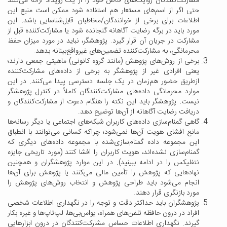
مشارکت‌کنندگان روایت‌های خاص خود را از یک رویداد ارائه می‌کنند
حتی اگر از اسم‌های مستعار هم استفاده شود ممکن است منبع این
اطلاعات برای برخی از خوانندگان/مخاطبان قابل‌شناسایی باشد. این
مورد باید در برگه رضایت آگاهانه گنجانده شود یا مشارکت‌کننده قبل از
مشارکت در جریان آن قرار گیرد. پژوهشگر، نباید در مورد میزان حفظ
محرمانگی، به مشارکت‌کننده تضمین‌های غیرواقع‌بینانه بدهد.
برخی از روش‌های پژوهش (مانند گروه کانونی) ماهیتی جمعی دارند؛
یعنی افرادی غیر از پژوهشگر به برخی از داده‌های مشارکت‌کننده
ازطریق حضور هم‌زمان در یک جلسه دسترسی پیدا می‌کنند. در این
موارد محرمانگی داده‌های مشارکت‌کنندگان کاملاً در کنترل پژوهشگر
نیست. پژوهشگر باید این نکته را هنگام دعوت از مشارکت‌کنندگان و
دریافت رضایت آگاهانه از آن‌ها توضیح دهد.
گاهی گمنام‌سازی داده‌های کاربران شبکه‌های اجتماعی یا دیگر رسانه‌ها
مانع افشای هویت آن‌ها نمی‌شود؛ چراکه کسانی می‌توانند با انطباق
این مجموعه داده گمنام‌سازی‌شده با مجموعه‌ داده‌های دیگری که
گمنام‌سازی نشده‌اند، هویت کاربران را افشا کنند (مورد تاریخی جایزه
نتفلیکس را در ادامه ببینید). در این موارد پژوهشگران و همچنین
نهادهایی که پژوهش را تأمین مالی می‌کنند یا پژوهش برای آن‌ها
انجام می‌شود باید طراحی پژوهش و انتخاب روش‌های پژوهش را
مورد بازنگری قرار دهند.
پژوهشگران باید حداکثر دقت و توجه را در نگهداری اطلاعات شخصی
افراد در درون حافظه تلفن‌های همراه، یو‌اس‌بی‌ها، لپ‌تاپ‌ها و غیره بکار
گیرند. نگهداری اطلاعات حساس مشارکت‌کنندگان در درون ابزارهایی