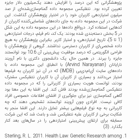
پژوهشگرانی که این درصد را افزایش دهند یک‌میلیون دلار جایزه
تعیین کرده بود. نتفلیکس مجموعه داده گمنام‌سازی‌شده‌ای از صد
میلیون امتیازدهی کاربران خود را در اختیار پژوهشگران گذاشت. این
شرکت در این مجموعه داده، به جای داده‌های شناسایی‌کننده کاربران از
کدهایی استفاده ‌کرد. درواقع داده‌ها در این مجموعه داده به این شکل
در 5 بخش دسته‌بندی شده بودند: یک کد، نام فیلم، درجات امتیازدهی
(1 تا 5)، تاریخ امتیازدهی، و امتیاز کاربر. بنابراین پژوهشگران به هیچ
داده شخصی‌ای از کاربران دسترسی نداشتند. گروهی از پژوهشگران با
طراحی الگوریتمی که درصد موفقیت پیش‌بینی آن 10.6 بود توانستند
جایزه را ببرند. در همین حال، یک دانشجوی دکتری با نام آرویند
نارایانان (Arvind Narayanan) با انطباق این مجموعه داده، با
داده‌های سایت آی‌ام‌دی‌بی (IMDB) که در آن نیز کاربران به فیلم‌ها
امتیاز می‌دانند و بسیاری از کاربران آن با کاربران نتفلیکس مشترک
بودند، توانست هویت بسیاری از کاربرانی را که در مجموعه داده
نتفلیکس گمنام‌سازی‌شده بودند فاش کند. این افشا به این معنا بود
گاهی گمنام‌سازی نیز برای جلوگیری از افشای اطلاعات خصوصی افراد
کافی نیست. افرادی چون آرویند توانستند تشخیص دهند که چه
کاربرانی به چه نوع فیلم‌هایی بیشتر تمایل دارند. این افشا منجر به
شکایت برخی از کاربران علیه نتفلیکس شد، و باعث شد که این شرکت
مسابقه برای ارتقای پیش‌بینی امتیازدهی را در سال‌های بعد کنار
بگذارد. (3)
Sterling, R. L. 2011. Health Law: Genetic Research among