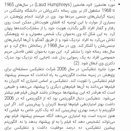
مورد هامفیرز:
لاود هامفیرز (Laud Humphreys) در سال‌های 1965
تا 1968 مشغول کار بر روی رساله دکتری‌اش در دانشگاه واشنگتن در
زمینه گرایش‌های جنسی مردها بود. وی در فرایند انجام پژوهش، در
بسیاری از موارد، با این توجیه که افشای هویت‌اش ممکن است روی
رفتار و گفتار افراد تأثیر بگذارد، هویت خود را از مشارکت‌کننده‌ها پنهان
کرد. به این شکل که وی به‌عنوان یک شخص معمولی، و نه پژوهشگر،
تلاش می‌کرد به افراد نزدیک شود و از طریق گفتگو با آن‌ها گرایش‌های
جنسی‌شان را آشکار کند. وی در سال 1968 از رساله‌اش دفاع کرد و دو
سال بعد رساله خود را منتشر کرد. این مورد به‌عنوان نقض فاحش حریم
خصوصی افراد به یک رسوایی بدل شد، تاجایی که نزدیک بود مدرک
دکتری وی ابطال شود. (2)
مورد جایزه نتفلیکس:
در سال 2006 شرکت نتفلیکس مسابقه‌ای برای
پژوهش در زمینه ساخت الگوریتمی به راه انداخت که سیستم پیشنهاد
فیلم نتفلیکس را تقویت کند. نتفلیکس بر اساس امتیازی که کاربران به
فیلم‌ها می‌دانند به آن‌ها فیلم‌های دیگری را پیشنهاد می‌دهد و طبیعی
است که هرقدر که این پیشنهادها مربوط‌تر باشند فروش فیلم هم بیشتر
می‌شود. نتفلیکس دنبال الگوریتمی بود که از الگوریتمی که در 2006
داشت بهتر امتیازدهی فیلم‌ها توسط کاربران را پیش‌بینی کند. اگر این
الگوریتم با درصد بهتری پیش‌بینی کند که یک کاربر خاص به فیلمی که
هنوز ندیده است چه امتیازی می‌دهد آنگاه سیستمِ پیشنهاد فیلم بهتر
می‌تواند تشخیص دهد که فیلم را به او پیشنهاد بدهد یا نه. الگوریتم
پیشین نتفلیکس، ده درصد موفقیت داشت و نتفلیکس برای