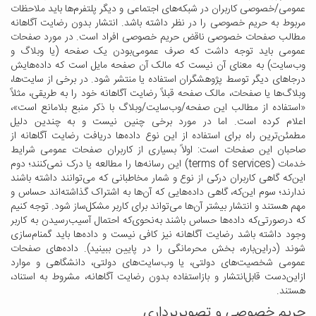
عمومی/خصوصی کاربران در شبکه‌های اجتماعی و دیگر پلتفرم‌ها باید ملاحظات
مربوط به حریم خصوصی را در نظر داشته باشد. انتشار بدون رضایت آگاهانه
مطالب صفحات خصوصی ناقض حریم خصوصی افراد است. در مورد صفحات
عمومی باید توجه داشت که صرف عمومی‌بودن یک صفحه (یا وبلاگ و
وب‌سایت) به معنای آن نیست که مالک آن صفحه مایل است که داده‌هایش
درجاهای دیگر توسط پژوهشگران استفاده یا منتشر شود. در برخی از سایت‌ها،
وبلاگ‌ها یا صفحات، مالک صفحه قبلاً رضایت آگاهانه خود را به طریقی، مثلاً
«استفاده از مطالب این صفحه/وب‌سایت/وبلاگ با ذکر منبع بلامانع است»،
اعلام کرده است. اما در مورد برخی چنین نیست و به چندین دلیل
مطمئن‌ترین‌ راه برای استفاده از این نوع داده‌ها دریافت رضایت آگاهانه از
صاحبان این صفحات است: اولاً بسیاری از کاربران صفحات عمومی شرایط
خدمات (terms of services) این رسانه‌ها را مطالعه یا درک نمی‌کنند؛ دوم
این‌که گاهی کاربران درکی از نوع و شمار مخاطبانی که می‌توانند داشته باشند
ندارند؛ سوم این‌که، گاهی داده‌هایی که آن‌ها به اشتراک گذاشته‌اند حساس و
مهم هستند و انتشار بیشتر آن‌ها می‌تواند برای کاربر مشکل‌ساز شود. توجه کنیم
که درصورتی‌که داده‌ها حساس باشند به‌نحوی‌که احتمال آسیب‌رسیدن به کاربر
وجود داشته باشد رضایت آگاهانه نیز کافی نیست و داده‌ها باید گمنام‌سازی
شوند (دراین‌باره، بخش محرمانگی را در پایین ببینید). داده‌های صفحات
عمومی شخصیت‌های دولتی، یا وب‌سایت‌های دولتی، دانشگاهی و موارد
ازاین‌دست قابل‌انتشار و بازاستفاده بدون رضایت آگاهانه، مشروط به استناد،
هستند.
حریم خصوصی و تصویربرداری