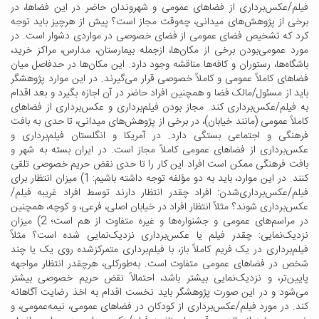
فیلم‌/عکس‌برداری از فضاهای عمومی و شهروندان حاضر در این فضاها، در
برخی از پژوهش‌های میدانی، چه‌وقت مجاز است؟ پیش از هرچیز باید توجه
کرد که تشخیص فضای عمومی از فضای خصوصی در مواردی دشوار است. در
مورد عمومی‌بودن برخی از مکان‌ها، ازجمله بیمارستان، مدارس، مراکز خرید،
باشگاه‌ها، رستوران و کافه‌ها مناقشه وجود دارد. این مکان‌ها در حدفاصل میان
فضاهای کاملاً عمومی و کاملاً خصوصی قرار می‌گیرند. در این موارد پژوهشگر
باید از مسئول/مالک فضا و همچنین افراد حاضر در آن اجازه بگیرد و بعد اقدام
به فیلم/عکس‌برداری کند. مجاز بودن فیلم‌برداری و عکس‌برداری از فضاهای
کاملاً عمومی (مانند خیابان)،‌ در برخی از پژوهش‌های میدانی، تا حدی به بافت
فرهنگی و اجتماعی بستگی دارد. در آمریکا و انگلستان فیلم‌برداری و
عکس‌برداری از فضاهای عمومی کاملاً مجاز است. در ایران بسته به شهر و
بافت فرهنگی ممکن است افراد این کار را تا حدی نقض حریم خصوصی تلقی
کنند. در این موارد، باید به دو مؤلفه توجه داشته باشیم: 1) میزان انتظار برای
فیلم/عکس‌برداری‌شدن: افراد چقدر انتظار دارند توسط افراد غریبه فیلم‌/
عکس‌برداری شوند؟ مثلاً انتظار افراد در خیابان اصلی، فرعی، و کوچه، همچنین
در مراسم‌های عمومی و جشنواره‌ها و غیره متفاوت از هم است؛ 2) میزان
نزدیک‌نمایی: چقدر فیلم یا عکس‌برداری نزدیک‌نمایی شده است؟ مثلاً
فیلم‌برداری در یک فریم کاملاً باز، با فیلم‌برداری متمرکزشده روی یک یا چند
شخص در فضاهای عمومی متفاوت است. به‌طورکلی، هرچقدر انتظار مواجهه
پایین‌تر، و نزدیک‌نمایی بیشتر باشد، احتمالاً نقض حریم خصوصی بیشتر
می‌شود و در این صورت پژوهشگر باید نخست اقدام به اخذ رضایت آگاهانه
کند. در مورد فیلم/عکس‌برداری از کودکان در فضاهای عمومی، نیمه‌عمومی، و